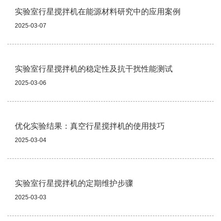
实验室行星搅拌机在能源材料研究中的应用案例
2025-03-07
实验室行星搅拌机的稳定性及抗干扰性能测试
2025-03-06
优化实验结果：真空行星搅拌机的使用技巧
2025-03-04
实验室行星搅拌机的定期维护步骤
2025-03-03